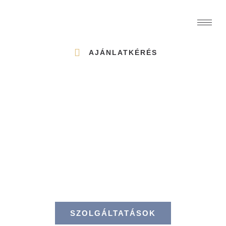
AJÁNLATKÉRÉS
EVITA HOME
DESIGN
Add el ingatlanod gyorsabban, a piaci
ár felett!
SZOLGÁLTATÁSOK