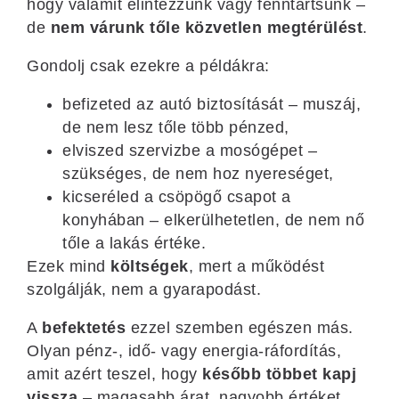
hogy valamit elintézzünk vagy fenntartsunk –
de
nem várunk tőle közvetlen megtérülést
.
Gondolj csak ezekre a példákra:
befizeted az autó biztosítását – muszáj,
de nem lesz tőle több pénzed,
elviszed szervizbe a mosógépet –
szükséges, de nem hoz nyereséget,
kicseréled a csöpögő csapot a
konyhában – elkerülhetetlen, de nem nő
tőle a lakás értéke.
Ezek mind
költségek
, mert a működést
szolgálják, nem a gyarapodást.
A
befektetés
ezzel szemben egészen más.
Olyan pénz-, idő- vagy energia-ráfordítás,
amit azért teszel, hogy
később többet kapj
vissza
– magasabb árat, nagyobb értéket