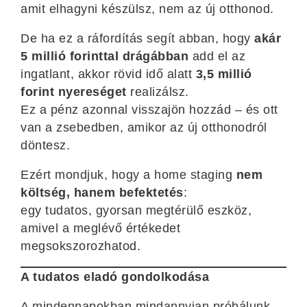
amit elhagyni készülsz, nem az új otthonod.
De ha ez a ráfordítás segít abban, hogy
akár
5 millió forinttal drágábban
add el az
ingatlant, akkor rövid idő alatt
3,5 millió
forint nyereséget
realizálsz.
Ez a pénz azonnal visszajön hozzád – és ott
van a zsebedben, amikor az új otthonodról
döntesz.
Ezért mondjuk, hogy a home staging
nem
költség, hanem befektetés
:
egy tudatos, gyorsan megtérülő eszköz,
amivel a meglévő értékedet
megsokszorozhatod.
A tudatos eladó gondolkodása
A mindennapokban mindannyian próbálunk