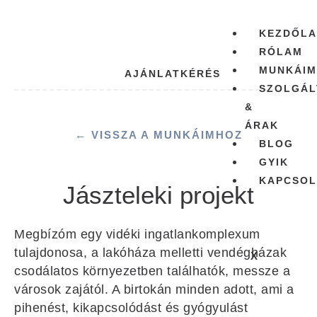
KEZDŐLA
RÓLAM
MUNKÁIM
AJÁNLATKÉRÉS
SZOLGÁL
&
ÁRAK
← VISSZA A MUNKÁIMHOZ
BLOG
GYIK
KAPCSOL
Jászteleki projekt
Megbízóm egy vidéki ingatlankomplexum
tulajdonosa, a lakóháza melletti vendégházak
X
csodálatos környezetben találhatók, messze a
városok zajától. A birtokán minden adott, ami a
pihenést, kikapcsolódást és gyógyulást